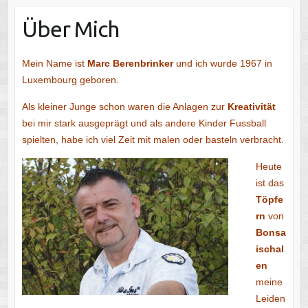
Über Mich
Mein Name ist
Marc Bere
nbrinker
und ich wurde 1967 in
Luxembourg geboren.
Als kleiner Junge schon waren die Anlagen zur
Kreativität
bei mir stark ausgeprägt und als andere Kinder Fussball
spielten, habe ich viel Zeit mit malen oder basteln verbracht.
Heute
ist das
Töpfe
rn
von
Bonsa
ischal
en
meine
Leiden