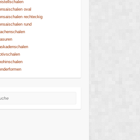
istellschalen
nsaischalen oval
nsaischalen rechteckig
nsaischalen rund
rachenschalen
asuren
askadenschalen
tivschalen
ohinschalen
onderformen
he