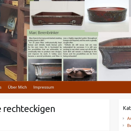
s
Über Mich
Impressum
ie rechteckigen
Kat
Ar
Be