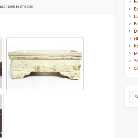
Be
ischalen rechteckig
Bo
Bo
Bo
D
Gl
K
Mo
Sh
S
Suc